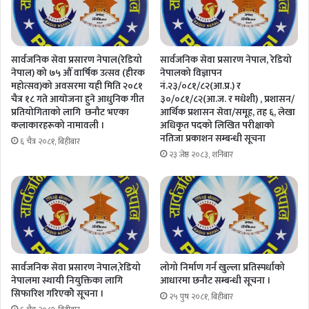
सार्वजनिक सेवा प्रसारण नेपाल(रेडियो
सार्वजनिक सेवा प्रसारण नेपाल, रेडियो
नेपाल) को ७५ औँ वार्षिक उत्सव (हीरक
नेपालको विज्ञापन
महोत्सव)को अवसरमा यही मिति २०८१
नं.२३/०८१/८२(आ.प्र.) र
चैत्र १८ गते आयाेजना हुने आधुनिक गीत
३०/०८१/८२(आ.ज. र मधेशी) , प्रशासन/
प्रतियोगिताको लागि छनौट भएका
आर्थिक प्रशासन सेवा/समूह, तह ६, लेखा
कलाकारहरूको नामावली ।
अधिकृत पदको लिखित परीक्षाको
नतिजा प्रकाशन सम्बन्धी सूचना
६ चैत्र २०८१, बिहीबार
२३ जेष्ठ २०८३, शनिबार
सार्वजनिक सेवा प्रसारण नेपाल,रेडियो
लोगो निर्माण गर्न खुल्ला प्रतिस्पर्धाको
नेपालमा स्थायी नियुक्तिका लागि
आधारमा छनौट सम्बन्धी सूचना ।
सिफारिश गरिएकोे सूचना ।
२५ पुष २०८१, बिहीबार