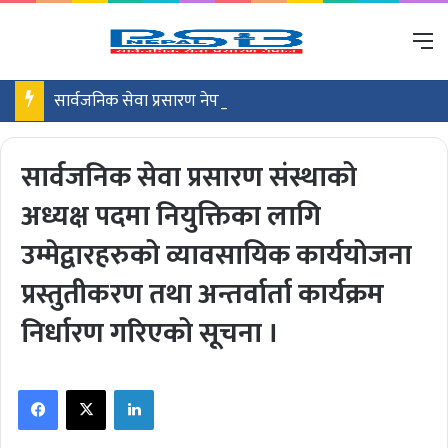
M
सार्वजनिक सेवा प्रसारण नेपाल, रेडियो नेपालको विज्ञापन नं.३५/०८१/८२(खुला तथा समावेशी), इन्जिनियरिङ्ग/प्राविधिक सेवा/समूह, तह ५, वरिष्ठ प्राविधिक सहायक पदको लिखित परीक्षाको नतिजा प्रकाशन सम्बन्धी सूचना
सार्वजनिक सेवा प्रसारण संस्थाको
अध्यक्ष पदमा नियुक्तिका लागि
उम्मेद्वारहरुको व्यावसायिक कार्ययोजना
प्रस्तुतीकरण तथा अन्तर्वार्ता कार्यक्रम
निर्धारण गरिएको सूचना ।
Facebook
X
LinkedIn