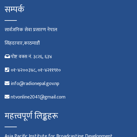
सम्पर्क
सार्वजनिक सेवा प्रसारण नेपाल
सिंहदरवार,काठमाडौं
पोष्ट वक्स नं. ३८२६, ६३४
०१-४२००३४८, ०१-४२११९१०
info@radionepal.gov.np
ntvonline2041@gmail.com
महत्त्वपूर्ण लिङ्कहरू
Asia Pacific Institute for Broadcasting Development