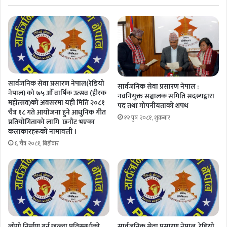
सार्वजनिक सेवा प्रसारण नेपाल(रेडियो
सार्वजनिक सेवा प्रसारण नेपाल :
नेपाल) को ७५ औँ वार्षिक उत्सव (हीरक
नवनियुक्त सञ्चालक समिति सदस्यद्वारा
महोत्सव)को अवसरमा यही मिति २०८१
पद तथा गोपनीयताको शपथ
चैत्र १८ गते आयाेजना हुने आधुनिक गीत
१२ पुष २०८१, शुक्रबार
प्रतियोगिताको लागि छनौट भएका
कलाकारहरूको नामावली ।
६ चैत्र २०८१, बिहीबार
लोगो निर्माण गर्न खुल्ला प्रतिस्पर्धाको
सार्वजनिक सेवा प्रसारण नेपाल, रेडियो